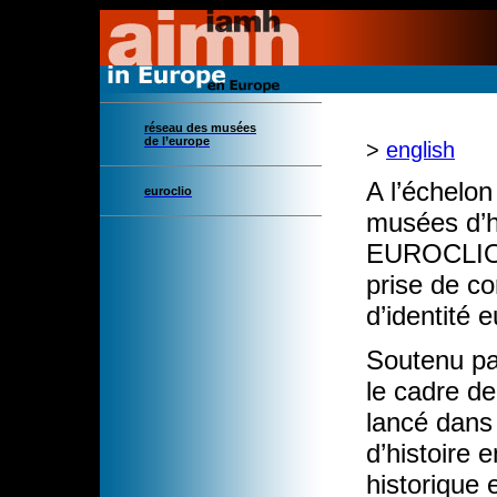
réseau des musées
de l’europe
>
english
A l’échelo
euroclio
musées d’hi
EUROCLIO v
prise de c
d’identité 
Soutenu pa
le cadre d
lancé dan
d’histoire 
historique