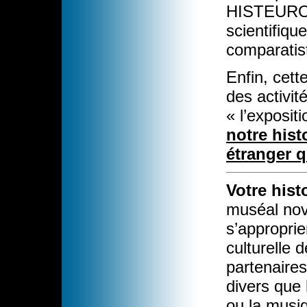
HISTEUROP
scientifiqu
comparati
Enfin, cett
des activit
« l’exposit
notre hist
étranger q
Votre hist
muséal nova
s’approprier
culturelle 
partenaires
divers que 
ou la musi