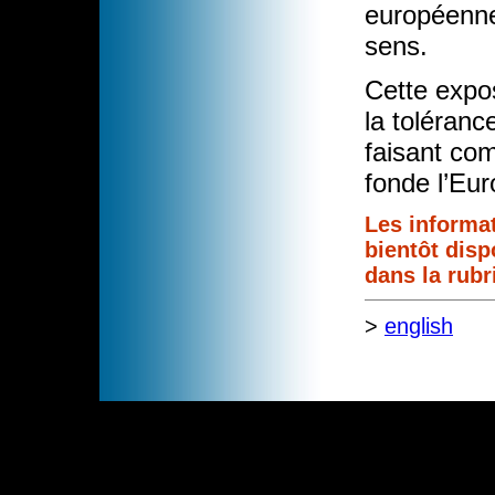
européenne
sens.
Cette expos
la toléranc
faisant com
fonde l’Eur
Les informat
bientôt disp
dans la rub
>
english